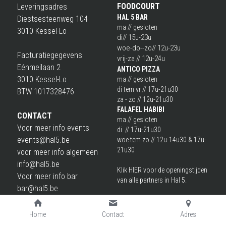
FOODCOURT
Leveringsadres
HAL 5 BAR
Diestsesteenweg 104
ma // gesloten
3010 Kessel-Lo
di
// 15u-23u
woe-do--zo// 12u-23u
Facturatiegegevens 
vrij-za // 12u-24u
Eénmeilaan 2
ANTICO PIZZA
3010 Kessel-Lo 
ma // gesloten
di tem vr // 17u-21u30
BTW 1017328476
za - zo // 12u-21u30
F
ALAFEL HABIBI
CONTACT
ma // gesloten
Voor meer info events
di  // 17u-21u30
events@hal5.be
woe tem zo // 12u-14u30 & 17u-
21u30
voor meer info algemeen
info@hal5.be
Klik 
HIER
 voor de openingstijden 
Voor meer info bar
van alle partners in Hal 5.
bar@hal5.be
Cookie Gebruik
Wij gebruiken cookies om een optimale surf
Voor meer info buurtbar
Deze openingstijden zijn 
ervaring te garanderen. Door te accepteren, gaat u
onderhevig aan verander
ingen. 
buurtbar@hal5.be
Home
Contact
Adres
akkoord met het gebruik van cookies.
Leer meer
Check onze instagram & 
Voor meer info project