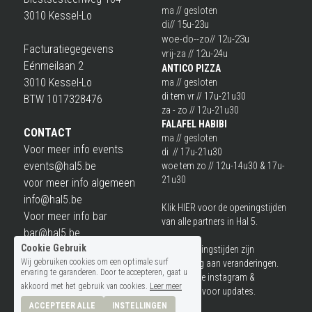
ma // gesloten
3010 Kessel-Lo
di
// 15u-23u
woe-do--zo// 12u-23u
Facturatiegegevens 
vrij-za // 12u-24u
Eénmeilaan 2
ANTICO PIZZA
3010 Kessel-Lo 
ma // gesloten
di tem vr // 17u-21u30
BTW 1017328476
za - zo // 12u-21u30
F
ALAFEL HABIBI
CONTACT
ma // gesloten
Voor meer info events
di  // 17u-21u30
events@hal5.be
woe tem zo // 12u-14u30 & 17u-
21u30
voor meer info algemeen
info@hal5.be
Klik 
HIER
 voor de openingstijden 
Voor meer info bar
van alle partners in Hal 5.
bar@hal5.be
Cookie Gebruik
Voor meer info buurtbar
Deze openingstijden zijn 
Wij gebruiken cookies om een optimale surf
onderhevig aan verander
ingen. 
buurtbar@hal5.be
ervaring te garanderen. Door te accepteren, gaat u
Check onze instagram & 
Voor meer info project
akkoord met het gebruik van cookies.
Leer meer
Facebook voor updates.
hanne@hal5.be
ACCEPTEER ALLE
INSTELLINGEN