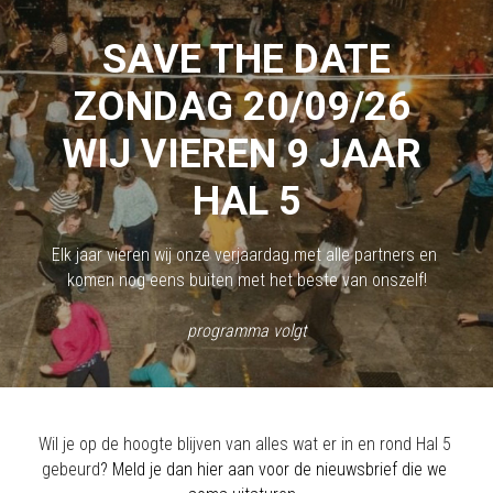
SAVE THE DATE
ZONDAG 20/09/26 
WIJ VIEREN 9 JAAR 
HAL 5
Elk jaar vieren wij onze verjaardag met alle partners en 
komen nog eens buiten met het beste van onszelf!
programma volgt
Wil je op de hoogte blijven van alles wat er in en rond Hal 5 
gebeurd
? Meld je dan hier aan voor de nieuwsbrief die we 