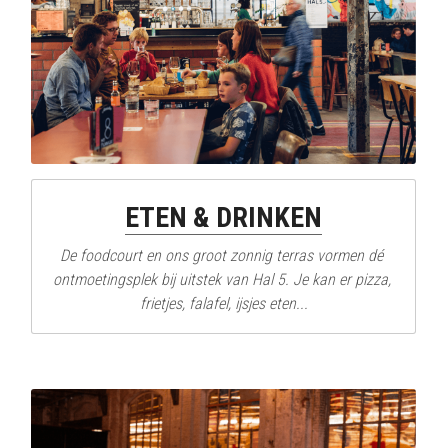
ETEN & DRINKEN
De foodcourt en ons groot zonnig terras vormen dé 
ontmoetingsplek bij uitstek van Hal 5. Je kan er pizza, 
frietjes, falafel, ijsjes eten...