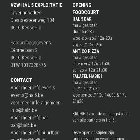
VZW HAL 5 EXPLOITATIE
OPENING
FOODCOURT
Leveringsadres
HAL 5 BAR
Diestsesteenweg 104
ma // gesloten
3010 Kessel-Lo
di
// 15u-23u
woe-do--zo// 12u-23u
Facturatiegegevens 
vrij-za // 12u-24u
Eénmeilaan 2
ANTICO PIZZA
3010 Kessel-Lo 
ma // gesloten
di tem vr // 17u-21u30
BTW 1017328476
za - zo // 12u-21u30
F
ALAFEL HABIBI
CONTACT
ma // gesloten
Voor meer info events
di  // 17u-21u30
events@hal5.be
woe tem zo // 12u-14u30 & 17u-
21u30
voor meer info algemeen
info@hal5.be
Klik 
HIER
 voor de openingstijden 
Voor meer info bar
van alle partners in Hal 5.
bar@hal5.be
Voor meer info buurtbar
Deze openingstijden zijn 
onderhevig aan verander
ingen. 