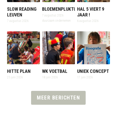
SLOW READING
BLOEMENPLUKTUIN
HAL 5 VIERT 9
LEUVEN
JAAR !
7 augustus 2026
·
duurzaam ondernemen
7 augustus 2026
6 augustus 2026
HITTE PLAN
WK VOETBAL
UNIEK CONCEPT
25 juni 2026
18 juni 2026
17 juni 2026
MEER BERICHTEN