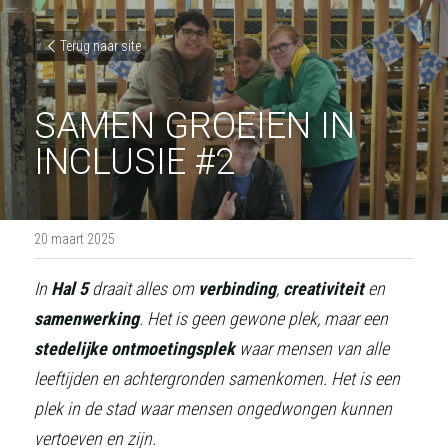
Terug naar site
SAMEN GROEIEN IN 
INCLUSIE #2
20 maart 2025
In 
Hal 5
 draait alles om 
verbinding
, 
creativiteit
 en 
samenwerking
. Het is geen gewone plek, maar een 
stedelijke ontmoetingsplek
 waar mensen van alle 
leeftijden en achtergronden samenkomen. Het is een 
plek in de stad waar mensen ongedwongen kunnen 
vertoeven en zijn. 