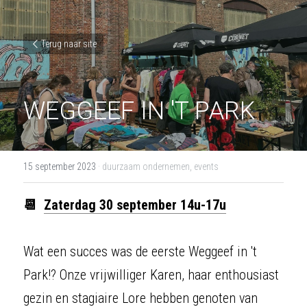
Terug naar site
WEGGEEF IN 'T PARK
15 september 2023
·
duurzaam ondernemen,
events
📆  
Zaterdag 30 september 14u-17u
Wat een succes was de eerste Weggeef in 't 
Park!? Onze vrijwilliger Karen, haar enthousiast 
gezin en stagiaire Lore hebben genoten van 